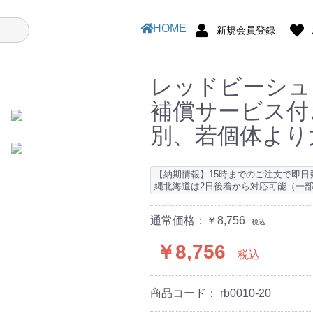
HOME
新規会員登録
レッドビーシュリ
補償サービス付
別、若個体より
【納期情報】15時までのご注文で即
縄北海道は2日後着から対応可能（一
通常価格：￥8,756
税込
￥8,756
税込
商品コード：
rb0010-20