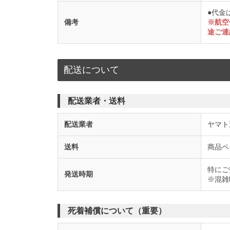
●代金
備考
※航空
途ご連
配送について
配送業者・送料
配送業者
ヤマト
送料
商品ペ
特にご
発送時期
※混雑
死着補償について（重要）