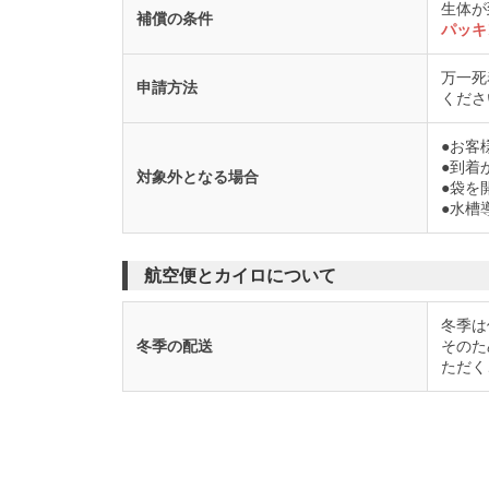
生体が
補償の条件
パッキ
万一死
申請方法
くださ
●お客
●到着
対象外となる場合
●袋を
●水槽
航空便とカイロについて
冬季は
冬季の配送
そのた
ただく