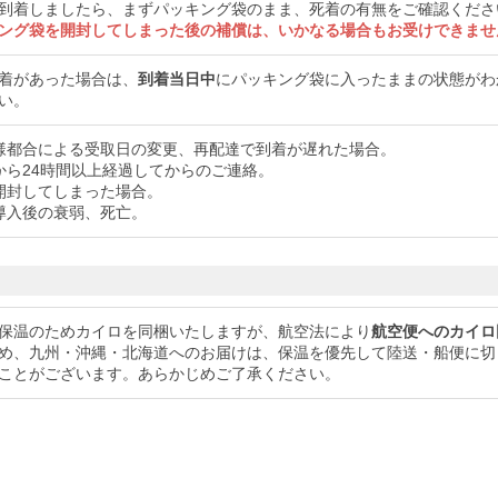
到着しましたら、まずパッキング袋のまま、死着の有無をご確認くださ
ング袋を開封してしまった後の補償は、いかなる場合もお受けできませ
着があった場合は、
到着当日中
にパッキング袋に入ったままの状態がわ
い。
様都合による受取日の変更、再配達で到着が遅れた場合。
から24時間以上経過してからのご連絡。
開封してしまった場合。
導入後の衰弱、死亡。
保温のためカイロを同梱いたしますが、航空法により
航空便へのカイロ
め、九州・沖縄・北海道へのお届けは、保温を優先して陸送・船便に切
ことがございます。あらかじめご了承ください。